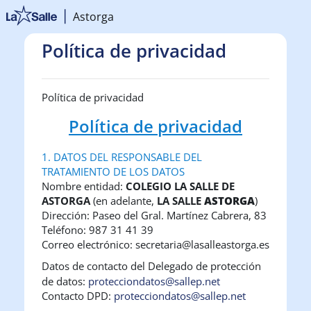
Salta al contenido principal
Astorga
Política de privacidad
Política de privacidad
Política de privacidad
1. DATOS DEL RESPONSABLE DEL
TRATAMIENTO DE LOS DATOS
Nombre entidad:
COLEGIO LA SALLE DE
ASTORGA
(en adelante,
LA SALLE
ASTORGA
)
Dirección: Paseo del Gral. Martínez Cabrera, 83
Teléfono: 987 31 41 39
Correo electrónico: secretaria@lasalleastorga.es
Datos de contacto del Delegado de protección
de datos:
protecciondatos@sallep.net
Contacto DPD:
protecciondatos@sallep.net