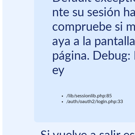
nte su sesión ha
compruebe si m
aya a la pantall
página. Debug: 
ey
/lib/sessionlib.php:85
/auth/oauth2/login.php:33